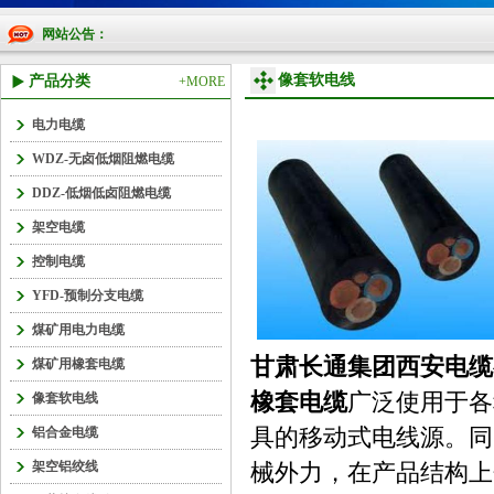
网站公告：
像套软电线
产品分类
+MORE
电力电缆
WDZ-无卤低烟阻燃电缆
DDZ-低烟低卤阻燃电缆
架空电缆
控制电缆
YFD-预制分支电缆
煤矿用电力电缆
甘肃长通集团西安电缆
煤矿用橡套电缆
橡套电缆
广泛使用于各
像套软电线
具的移动式电线源。同
铝合金电缆
架空铝绞线
械外力，在产品结构上